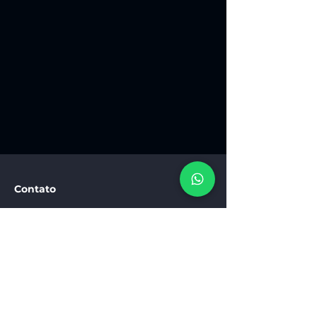
Contato
Rua Santos Saraiva, 739 - loja 1 -
Estreito, Santa Catarina - SC
coworking@mnztecnologia.com.br
(48) 3091-0083
Horário de funcionamento: